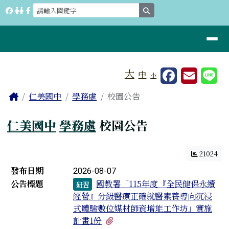
桃園市立仁美國中
跳至主內容區
search
導覽列
工具列
大
中
小
⏸
頁尾區域
主內容區域
Home
仁美國中
學務處
校園公告
仁美國中
學務處
校園公告
21024
新聞列表
發布日期
2026-08-07
公告標題
國教署「115年度『全民健保永續
研習
經營』分級醫療正確就醫素養導向沉浸
式體驗數位媒材師資增能工作坊」實施
有1個附檔
計畫1份