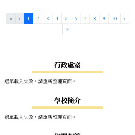
(目前頁次)
下一
«
‹
1
2
3
4
5
6
7
8
9
10
›
最後頁
»
左邊區域內容
行政處室
選單載入失敗，請重新整理頁面。
學校簡介
選單載入失敗，請重新整理頁面。