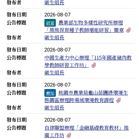
發布者
衛生組長
發布日期
2026-08-07
公告標題
農業部生物多樣性研究所辦理
研習
有
「黑熊保育種子教師增能研習」簡章
發布者
衛生組長
發布日期
2026-08-07
公告標題
中國生產力中心辦理「115年國產豬肉教
有1個附檔
學教師研習工作坊」
發布者
衛生組長
發布日期
2026-08-07
公告標題
桃園市農業局龜山苗圃綠環境生
轉知
有1個
態園區辦理跨場域環境教育課程
發布者
衛生組長
發布日期
2026-08-07
公告標題
自律聯盟辦理「金融基礎教育教材」推
有1個附檔
廣工作坊