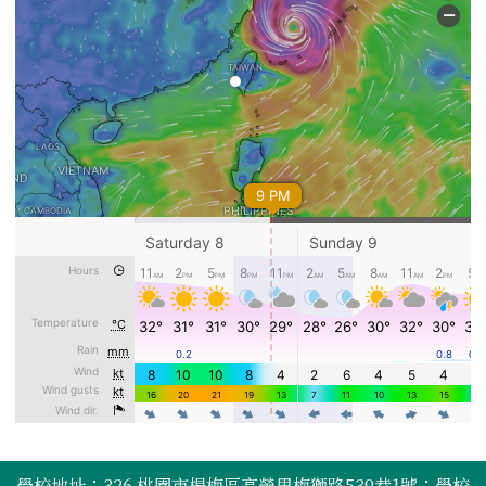
頁尾區域內容
學校地址：326 桃園市楊梅區高榮里梅獅路539巷1號；學校