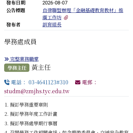
發布日期
2026-08-07
公告標題
自律聯盟辦理「金融基礎教育教材」推
有1個附檔
廣工作坊
發布者
訓育組長
學務處成員
完整業務職掌
黃主任
學務主任
電話： 03-4641123#310
電郵：
studm@zmjhs.tyc.edu.tw
擬訂學務重要章則
擬訂學務年度工作計畫
擬訂學務處學期行事曆
召開學務工作相關會議，包含獎懲委員會、交通安全教育