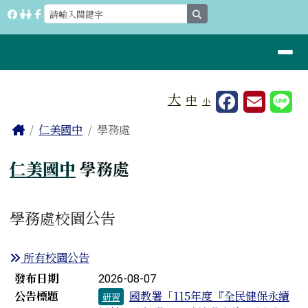
桃園市立仁美國中
跳至主內容區
search
導覽列
工具列
大
中
小
⏸
頁尾區域
主內容區域
Home
仁美國中
學務處
仁美國中
學務處
學務處校園公告
所有校園公告
新聞列表
發布日期
2026-08-07
公告標題
國教署「115年度『全民健保永續
研習