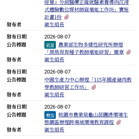
經營』分級醫療正確就醫素養導向沉浸
式體驗數位媒材師資增能工作坊」實施
有1個附檔
計畫1份
發布者
衛生組長
發布日期
2026-08-07
公告標題
農業部生物多樣性研究所辦理
研習
有
「黑熊保育種子教師增能研習」簡章
發布者
衛生組長
發布日期
2026-08-07
公告標題
中國生產力中心辦理「115年國產豬肉教
有1個附檔
學教師研習工作坊」
發布者
衛生組長
發布日期
2026-08-07
公告標題
桃園市農業局龜山苗圃綠環境生
轉知
有1個
態園區辦理跨場域環境教育課程
發布者
衛生組長