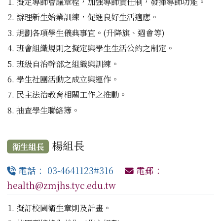
擬定導師會議章程，加強導師責任制，發揮導師功能。
辦理新生始業訓練，促進良好生活適應。
規劃各項學生儀典事宜。(升降旗、週會等)
班會組織規則之擬定與學生生活公約之制定。
班級自治幹部之組織與訓練。
學生社團活動之成立與運作。
民主法治教育相關工作之推動。
抽查學生聯絡簿。
楊組長
衛生組長
電話： 03-4641123#316
電郵：
health@zmjhs.tyc.edu.tw
擬訂校園衛生章則及計畫。