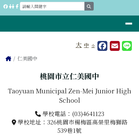
桃園市立仁美國中
跳至主內容區
search
導覽列
工具列
大
中
小
⏸
頁尾區域
主內容區域
Home
仁美國中
桃園市立仁美國中
Taoyuan Municipal Zen-Mei Junior High
School
學校電話：(03)4641123
學校地址：326桃園市楊梅區高榮里梅獅路
539巷1號