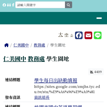
桃園市立仁美國中
跳至主內容區
search
導覽列
工具列
大
中
小
⏸
頁尾區域
主內容區域
Home
仁美國中
教務處
學生園地
仁美國中
教務處
學生園地
4409
連結列表
連結標題
學生每日出缺勤填報
https://sites.google.com/zmjhs.tyc.ed
u.tw/stu/%E9%A6%96%E9%A0%81
發布資訊
資訊組長
連結標題