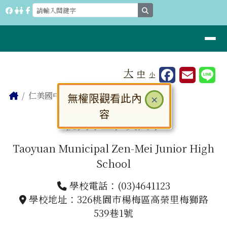
桃園市立仁美國中
跳至主內容區
search
導覽列
工具列
大
中
小
⏸
頁尾區域
主內容區域
Home
仁美國中
無權限觀看此內
關閉
×
容
桃園市立仁美國中
Taoyuan Municipal Zen-Mei Junior High
School
學校電話：(03)4641123
學校地址：326桃園市楊梅區高榮里梅獅路
539巷1號