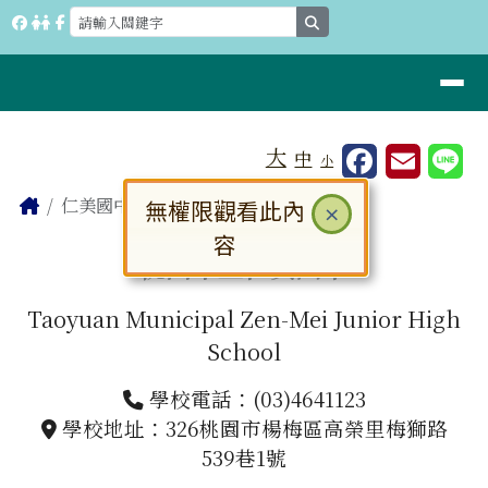
桃園市立仁美國中
跳至主內容區
search
導覽列
工具列
大
中
小
⏸
頁尾區域
主內容區域
Home
仁美國中
無權限觀看此內
關閉
×
容
桃園市立仁美國中
Taoyuan Municipal Zen-Mei Junior High
School
學校電話：(03)4641123
學校地址：326桃園市楊梅區高榮里梅獅路
539巷1號