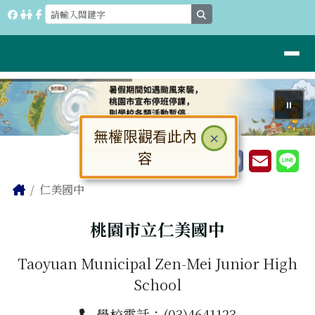
桃園市立仁美國中
跳至主內容區
search
導覽列
⏸
無權限觀看此內
關閉
×
工具列
容
大
中
小
頁尾區域
主內容區域
Home
仁美國中
桃園市立仁美國中
Taoyuan Municipal Zen-Mei Junior High
School
學校電話：(03)4641123