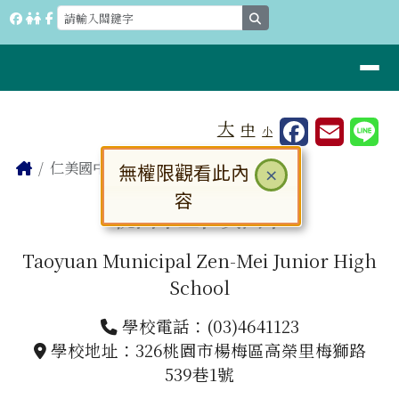
桃園市立仁美國中
跳至主內容區
search
導覽列
工具列
大
中
小
⏸
頁尾區域
主內容區域
Home
仁美國中
無權限觀看此內
關閉
×
容
桃園市立仁美國中
Taoyuan Municipal Zen-Mei Junior High
School
學校電話：(03)4641123
學校地址：326桃園市楊梅區高榮里梅獅路
539巷1號