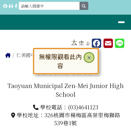
桃園市立仁美國中
跳至主內容區
search
導覽列
工具列
大
中
小
⏸
頁尾區域
主內容區域
Home
仁美國中
無權限觀看此內
關閉
×
容
桃園市立仁美國中
Taoyuan Municipal Zen-Mei Junior High
School
學校電話：(03)4641123
學校地址：326桃園市楊梅區高榮里梅獅路
539巷1號