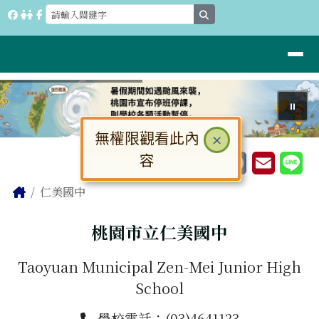
桃園市立仁美國中
跳至主內容區
search
導覽列
⏸
無權限觀看此內
關閉
×
工具列
容
大
中
小
頁尾區域
主內容區域
Home
仁美國中
桃園市立仁美國中
Taoyuan Municipal Zen-Mei Junior High
School
學校電話：(03)4641123