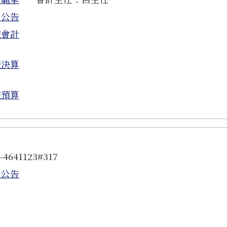
園公告
校會計
校決算
校預算
4641123#317
園公告