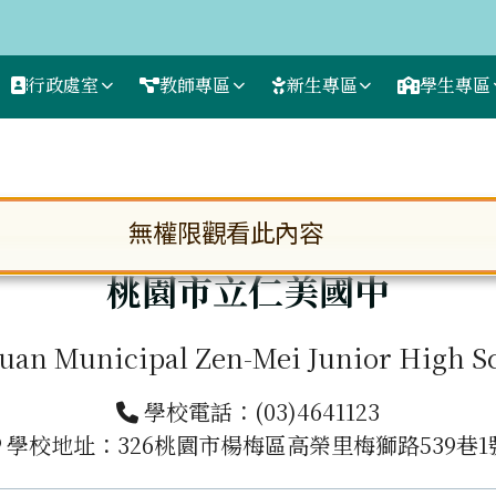
行政處室
教師專區
新生專區
學生專區
區域
國中
無權限觀看此內容
桃園市立仁美國中
uan Municipal Zen-Mei Junior High S
學校電話：(03)4641123
學校地址：326桃園市楊梅區高榮里梅獅路539巷1