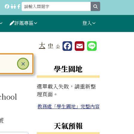
search
評鑑專區
登入
大
中
小
⏸
關閉
×
右邊區域內容
學生園地
選單載入失敗，請重新整
理頁面。
chool
教務處「學生園地」完整內容
號
天氣預報