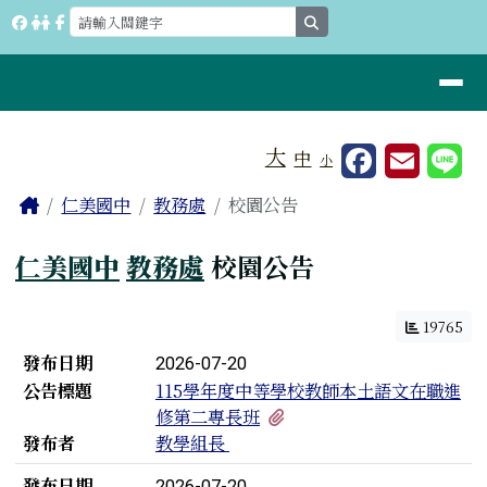
桃園市立仁美國中
跳至主內容區
search
導覽列
工具列
大
中
小
⏸
頁尾區域
主內容區域
Home
仁美國中
教務處
校園公告
仁美國中
教務處
校園公告
19765
新聞列表
發布日期
2026-07-20
公告標題
115學年度中等學校教師本土語文在職進
有1個附檔
修第二專長班
發布者
教學組長
發布日期
2026-07-20