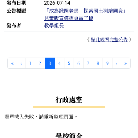
發布日期
2026-07-14
公告標題
「成為識圖老馬－探索國土測繪圖資」
兒童版宣導摺頁電子檔
發布者
教學組長
《
點此觀看完整公告
》
第一頁
上一頁
(目前頁次)
下一頁
最後
«
‹
1
2
3
4
5
6
7
8
9
›
»
左邊區域內容
行政處室
選單載入失敗，請重新整理頁面。
學校簡介