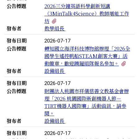
公告標題
2026三分鐘英語科學創新短講
（3MinTalk4Science）教師增能工作
有1個附檔
坊
發布者
教學組長
發布日期
2026-07-17
公告標題
轉知國立海洋科技博物館辦理「2026全
國學生遙控帆船STEAM創客大賽」活
有1
動簡章，歡迎踴躍組隊報名參加。
發布者
設備組長
發布日期
2026-07-17
公告標題
財團法人桃園市祥儀慈善文教基金會辦
理「2026 桃園國際新創機器人節－
TIRT機器人國際賽」活動資訊，請參
閱。
發布者
設備組長
發布日期
2026-07-17